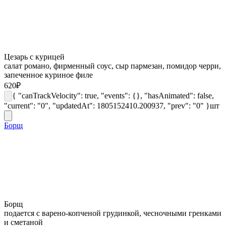
Цезарь с курицей
салат романо, фирменный соус, сыр пармезан, помидор черри,
запеченное куриное филе
620
₽
{ "canTrackVelocity": true, "events": {}, "hasAnimated": false,
"current": "0", "updatedAt": 1805152410.200937, "prev": "0" }
шт
Борщ
Борщ
подается с варено-копченой грудинкой, чесночными гренками
и сметаной