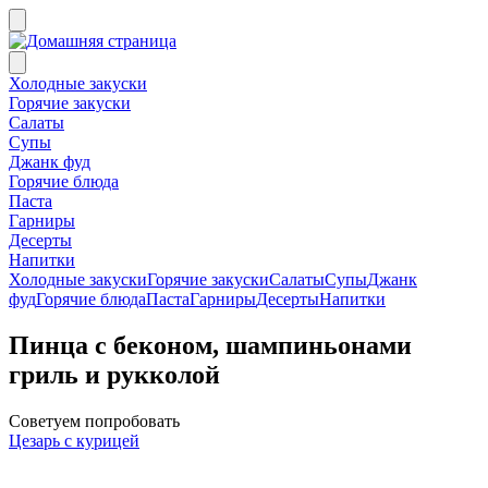
Холодные закуски
Горячие закуски
Салаты
Супы
Джанк фуд
Горячие блюда
Паста
Гарниры
Десерты
Напитки
Холодные закуски
Горячие закуски
Салаты
Супы
Джанк
фуд
Горячие блюда
Паста
Гарниры
Десерты
Напитки
Пинца с беконом, шампиньонами
гриль и рукколой
Советуем попробовать
Цезарь с курицей