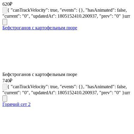
620
₽
{ "canTrackVelocity": true, "events": {}, "hasAnimated": false,
"current": "0", "updatedAt": 1805152410.200937, "prev": "0" }
шт
Бефстроганов с картофельным пюре
Бефстроганов с картофельным пюре
740
₽
{ "canTrackVelocity": true, "events": {}, "hasAnimated": false,
"current": "0", "updatedAt": 1805152410.200937, "prev": "0" }
шт
Горячий сет 2