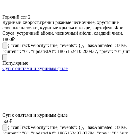
Горячий сет 2
Куриный хворост,гренки ржаные чесночные, хрустящие
слоеные палочки, куриные крылья в кляре, картофель Фри.
Соуса: устричный айоли, чесночный айоли, сладкий чили.
1800
₽
{ "canTrackVelocity": true, "events": {}, "hasAnimated": false,
"current": "0", "updatedAt": 1805152410.200937, "prev": "0" }
шт
Популярные
Суп с опятами и куриным филе
Суп с опятами и куриным филе
560
₽
{ "canTrackVelocity": true, "events": {}, "hasAnimated": false,
"current": "0", "updatedAt": 1805152437.07784, "prev": "0" }
шт